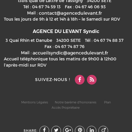
13bis quai de Lattre de Tassigny
34200
SETE
Tél :
04 67 74 59 13
Fax :
04 67 46 06 93
Mail :
Tous les jours de 9h à 12 et 14h à 18h – le Samedi sur RDV
AGENCE DU LEVANT Syndic
3 Quai Rhin et Danube
34200
SETE
Tél :
04 67 74 88 37
Fax :
04 67 74 87 76
Mail :
Accueil téléphonique tous les matins de 9h00 à 12h00
l’après-midi sur RDV
SUIVEZ-NOUS !
Mentions Légales
Notre barème d'honoraires
Plan
Accès Propriétaire
SHARE: