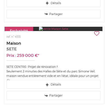
Détails
animations de la ville, nous vous invitons à découvrir cet...
Partager
ref. n° 4513
Maison
SETE
Prix : 259 000 €*
SETE CENTRE- Projet de rénovation !!
Seulement 2 minutes des Halles de Sète et du parc Simone Veil,
maison vendue entièrement vide et en l’état, idéale pour un projet
de...
Détails
Partager