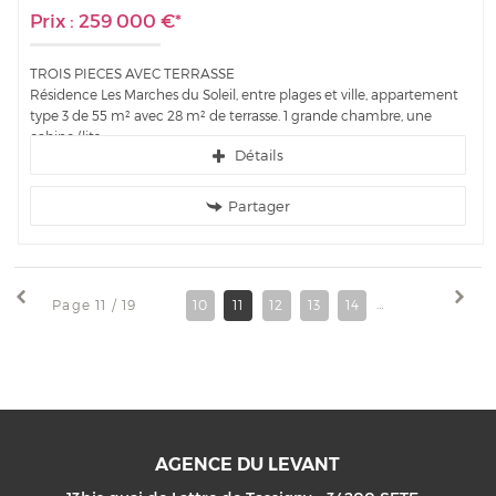
Prix : 259 000 €*
TROIS PIECES AVEC TERRASSE
Résidence Les Marches du Soleil, entre plages et ville, appartement
type 3 de 55 m² avec 28 m² de terrasse. 1 grande chambre, une
cabine (lits...
Détails
Partager
Page 11 / 19
10
11
12
13
14
15
16
17
AGENCE DU LEVANT