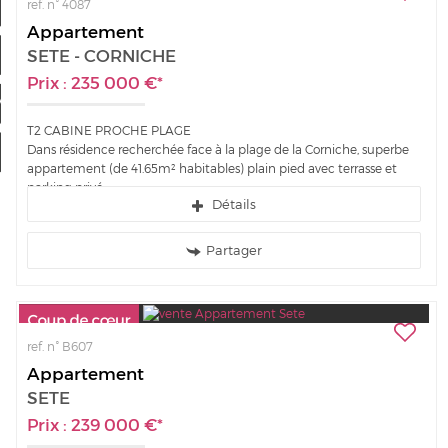
ref. n° 4087
Nos offres
Appartement
SETE - CORNICHE
Mon compte
Prix : 235 000 €*
a sélection
0
T2 CABINE PROCHE PLAGE
Dans résidence recherchée face à la plage de la Corniche, superbe
appartement (de 41.65m² habitables) plain pied avec terrasse et
parking privé....
Détails
Partager
ref. n° B607
Appartement
SETE
Prix : 239 000 €*