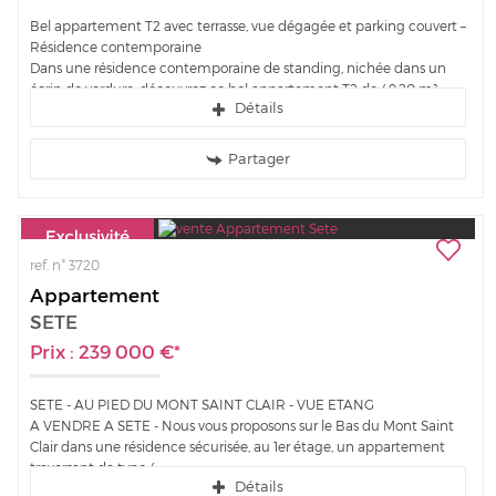
Bel appartement T2 avec terrasse, vue dégagée et parking couvert –
Résidence contemporaine
Dans une résidence contemporaine de standing, nichée dans un
écrin de verdure, découvrez ce bel appartement T2 de 49,20 m²,
Détails
situé au 6e étage avec vue...
Partager
ref. n° 3720
Appartement
SETE
Prix : 239 000 €*
SETE - AU PIED DU MONT SAINT CLAIR - VUE ETANG
A VENDRE A SETE - Nous vous proposons sur le Bas du Mont Saint
Clair dans une résidence sécurisée, au 1er étage, un appartement
traversant de type 4...
Détails