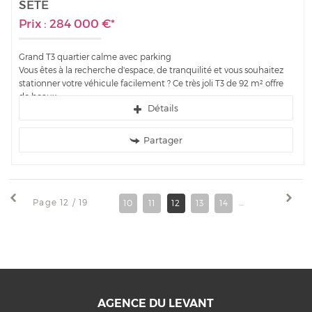
SETE
Prix : 284 000 €*
Grand T3 quartier calme avec parking
Vous êtes à la recherche d'espace, de tranquilité et vous souhaitez
stationner votre véhicule facilement ? Ce très joli T3 de 92 m² offre
de beaux...
Détails
Partager
Page 12 / 19
10
11
12
13
14
15
16
17
AGENCE DU LEVANT