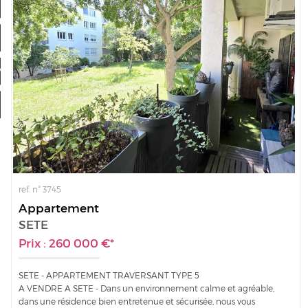
Nos offres
Mon compte
a sélection
0
ref. n° 3745
Appartement
SETE
Prix : 260 000 €*
SETE - APPARTEMENT TRAVERSANT TYPE 5
A VENDRE A SETE - Dans un environnement calme et agréable,
dans une résidence bien entretenue et sécurisée, nous vous