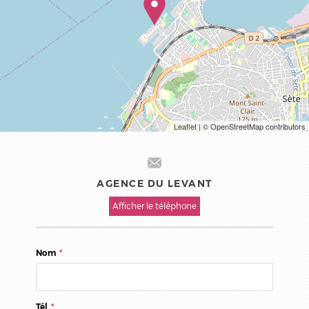
Leaflet
| © OpenStreetMap contributors
AGENCE DU LEVANT
Afficher le téléphone
Nom
*
Tél
*