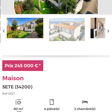
Nos offres
Mon compte
a sélection
0
Prix
245 000 €
*
Maison
SETE (34200)
Ref
4537
90 m²
4 pièce(s)
3 chambre(s)