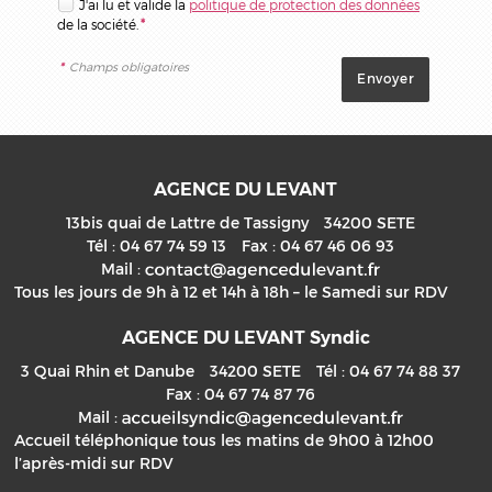
J'ai lu et valide la
politique de protection des données
de la société.
*
*
Champs obligatoires
AGENCE DU LEVANT
13bis quai de Lattre de Tassigny
34200
SETE
Tél :
04 67 74 59 13
Fax :
04 67 46 06 93
Mail :
Tous les jours de 9h à 12 et 14h à 18h – le Samedi sur RDV
AGENCE DU LEVANT Syndic
3 Quai Rhin et Danube
34200
SETE
Tél :
04 67 74 88 37
Fax :
04 67 74 87 76
Mail :
Accueil téléphonique tous les matins de 9h00 à 12h00
l’après-midi sur RDV