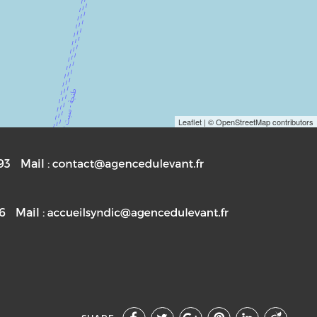
Leaflet
| © OpenStreetMap contributors
93
Mail :
76
Mail :