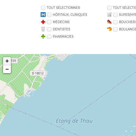
TOUT SÉLECTIONNER
TOUT SÉLECT
HÔPITAUX, CLINIQUES
SUPER/HY
MÉDECINS
BOUCHERI
DENTISTES
BOULANGE
PHARMACIES
+
−