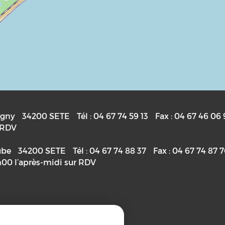
igny
34200
SETE
Tél :
04 67 74 59 13
Fax :
04 67 46 06 
r RDV
ube
34200
SETE
Tél :
04 67 74 88 37
Fax :
04 67 74 87 
h00 l’après-midi sur RDV
priétaire