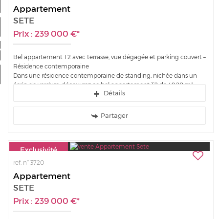
Nos offres
Appartement
SETE
Mon compte
Prix : 239 000 €*
a sélection
0
Bel appartement T2 avec terrasse, vue dégagée et parking couvert –
Résidence contemporaine
Dans une résidence contemporaine de standing, nichée dans un
écrin de verdure, découvrez ce bel appartement T2 de 49,20 m²,
Détails
situé au 6e étage avec vue...
Partager
ref. n° 3720
Appartement
SETE
Prix : 239 000 €*