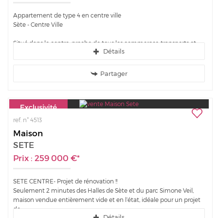
Appartement de type 4 en centre ville
Sète - Centre Ville
Situé dans le centre, proche de tous les commerces, transports et
Détails
animations de la ville, nous vous invitons à découvrir cet...
Partager
ref. n° 4513
Maison
SETE
Prix : 259 000 €*
SETE CENTRE- Projet de rénovation !!
Seulement 2 minutes des Halles de Sète et du parc Simone Veil,
maison vendue entièrement vide et en l’état, idéale pour un projet
de...
Détails