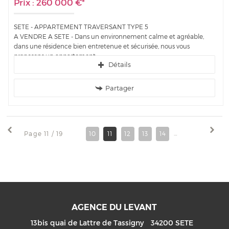
Prix : 260 000 €*
SETE - APPARTEMENT TRAVERSANT TYPE 5
A VENDRE A SETE - Dans un environnement calme et agréable,
dans une résidence bien entretenue et sécurisée, nous vous
proposons un appartement...
Détails
Partager
Page 11 / 19
10
11
12
13
14
15
16
17
AGENCE DU LEVANT
13bis quai de Lattre de Tassigny
34200
SETE