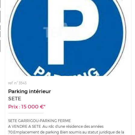
Nos offres
Mon compte
a sélection
0
ref. n° 3543
Parking intérieur
SETE
Prix : 15 000 €*
SETE GARRIGOU-PARKING FERME
A VENDRE A SETE .Au rdc d'une résidence des années
70.Emplacement de parking Bien soumis au statut juridique de la