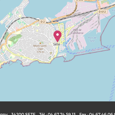
igny
34200
SETE
Tél :
04 67 74 59 13
Fax :
04 67 46 06 