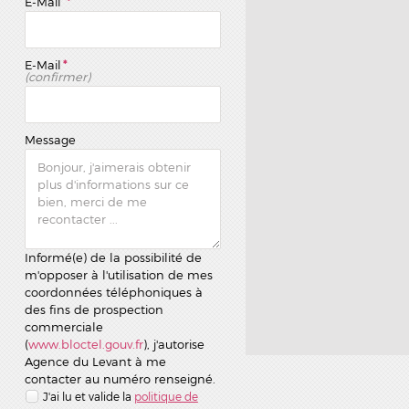
E-Mail
*
E-Mail
*
(confirmer)
Message
Informé(e) de la possibilité de
m'opposer à l'utilisation de mes
coordonnées téléphoniques à
des fins de prospection
commerciale
(
www.bloctel.gouv.fr
), j'autorise
Agence du Levant à me
contacter au numéro renseigné.
J'ai lu et valide la
politique de