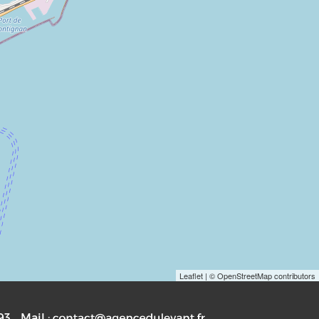
Leaflet
| © OpenStreetMap contributors
93
Mail :