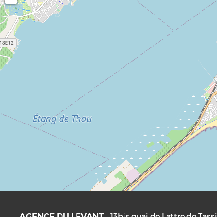
AGENCE DU LEVANT
13bis quai de Lattre de Tass