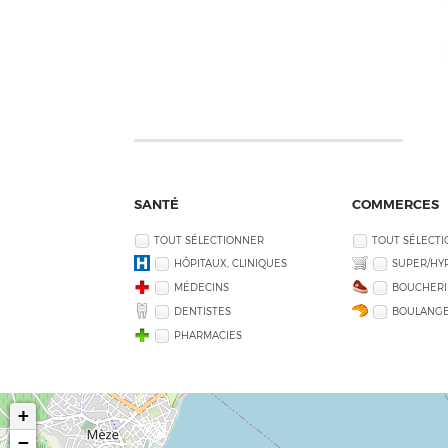
SANTÉ
COMMERCES
TOUT SÉLECTIONNER
TOUT SÉLECT
HÔPITAUX, CLINIQUES
SUPER/HY
MÉDECINS
BOUCHERI
DENTISTES
BOULANGE
PHARMACIES
+
−