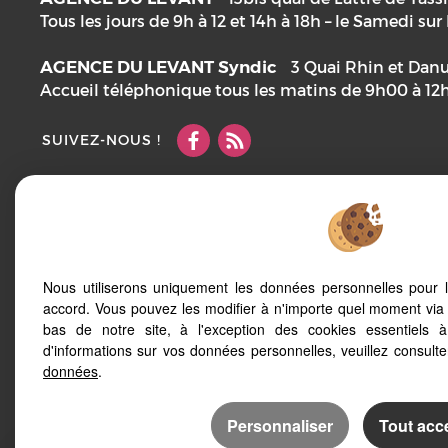
Tous les jours de 9h à 12 et 14h à 18h – le Samedi su
AGENCE DU LEVANT Syndic
3 Quai Rhin et Dan
Accueil téléphonique tous les matins de 9h00 à 12
SUIVEZ-NOUS !
Mentions Légales
Notre barème d'honoraires
Plan
Accès Pro
Nous utiliserons uniquement les données personnelles pour 
accord. Vous pouvez les modifier à n'importe quel moment via 
Afin de vous offrir un confort de lecture permanent,
bas de notre site, à l'exception des cookies essentiels 
votre smartphone, notre site s’adapte automatique
d'informations sur vos données personnelles, veuillez consult
d'écrans
données
.
Personnaliser
Tout acc