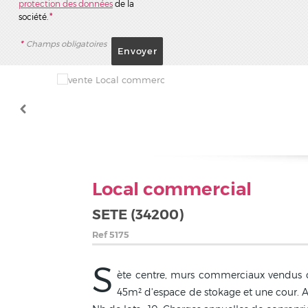
protection des données
de la
société.
*
*
Champs obligatoires
Local commercial
SETE (34200)
Ref
5175
S
ète centre, murs commerciaux vendus o
45m² d'espace de stokage et une cour. Act