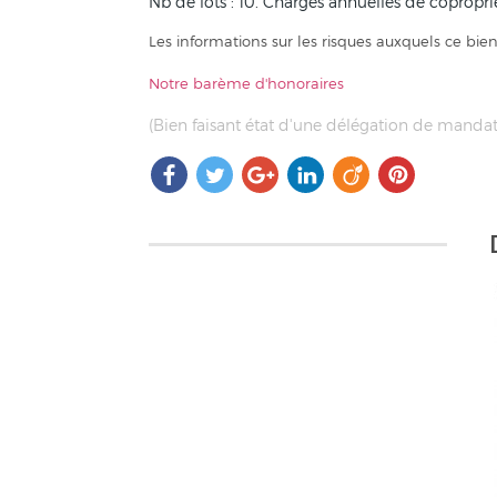
Nb de lots : 10. Charges annuelles de copropr
Les informations sur les risques auxquels ce bien
Notre barème d'honoraires
(Bien faisant état d'une délégation de mandat