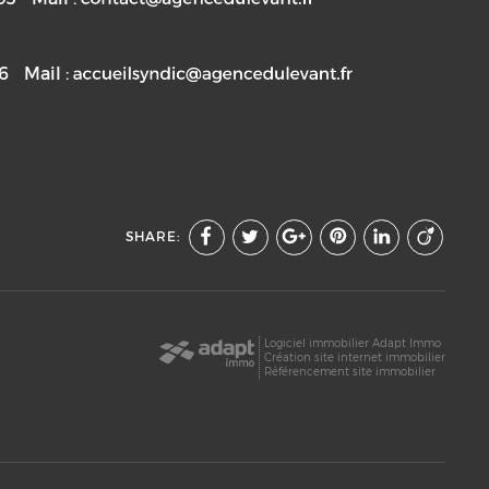
76
Mail :
SHARE:
Logiciel immobilier Adapt Immo
Création site internet immobilier
Référencement site immobilier