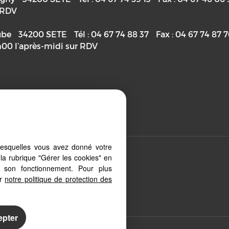
r RDV
ube
34200
SETE
Tél :
04 67 74 88 37
Fax :
04 67 74 87 
h00 l’après-midi sur RDV
priétaire
lesquelles vous avez donné votre
la rubrique "Gérer les cookies" en
 depuis votre PC, votre tablette ou
à son fonctionnement. Pour plus
ment aux différents types
er
notre politique de protection des
epter