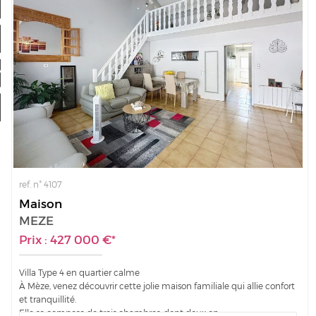
Nos offres
Mon compte
a sélection
0
ref. n° 4107
Maison
MEZE
Prix : 427 000 €*
Villa Type 4 en quartier calme
À Mèze, venez découvrir cette jolie maison familiale qui allie confort
et tranquillité.
Elle se compose de trois chambres, dont deux en...