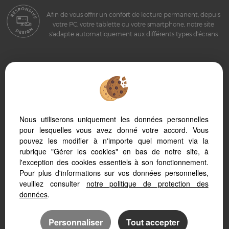
Afin de vous offrir un confort de lecture permanent, depuis
votre PC, votre tablette ou votre smartphone, notre site
s’adapte automatiquement aux différents types d'écrans
Logiciel immo
Site internet immobilier
Référencement site immobilier
Nous utiliserons uniquement les données personnelles
pour lesquelles vous avez donné votre accord. Vous
pouvez les modifier à n'importe quel moment via la
rubrique "Gérer les cookies" en bas de notre site, à
l'exception des cookies essentiels à son fonctionnement.
Sete (34200)
Pour plus d'informations sur vos données personnelles,
Frontignan (34110)
veuillez consulter
notre politique de protection des
données
.
Bouzigues (34140)
Poussan (34560)
Montbazin (34560)
Personnaliser
Tout accepter
Villeveyrac (34560)