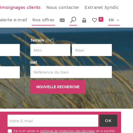
émoignages clients
Nous contacter
Extranet Syndic
alerte e-mail
Nos offres
0
2
Terrain
(m
)
Réf.
NOUVELLE RECHERCHE
J'ai lu et valide la
politique de protection des données
de la société.
*