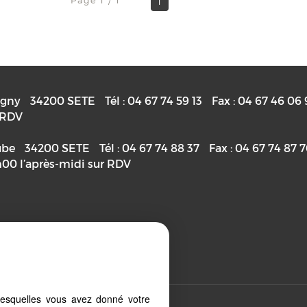
Page 1 / 1
1
igny
34200
SETE
Tél :
04 67 74 59 13
Fax :
04 67 46 06 
r RDV
ube
34200
SETE
Tél :
04 67 74 88 37
Fax :
04 67 74 87 
h00 l’après-midi sur RDV
priétaire
lesquelles vous avez donné votre