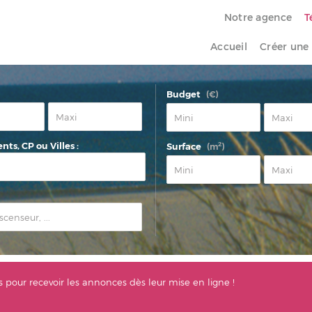
Notre agence
T
Accueil
Créer une 
Budget
(€)
ts, CP ou Villes :
2
Surface
(m
)
s pour recevoir les annonces dès leur mise en ligne !