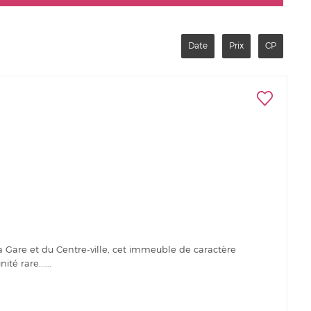
Date
Prix
CP
a Gare et du Centre-ville, cet immeuble de caractère
té rare...