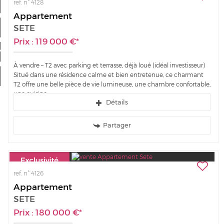
ref. n° 4128
Nos offres
Appartement
SETE
Mon compte
Prix : 119 000 €*
a sélection
0
À vendre – T2 avec parking et terrasse, déjà loué (idéal investisseur)
Situé dans une résidence calme et bien entretenue, ce charmant
T2 offre une belle pièce de vie lumineuse, une chambre confortable,
une cuisine...
Détails
Partager
ref. n° 4126
Appartement
SETE
Prix : 180 000 €*