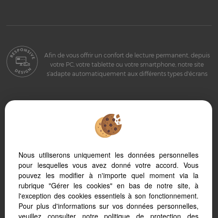
Afin de vous offrir un confort de lecture permanent, depuis
votre PC, votre tablette ou votre smartphone, notre site
s’adapte automatiquement aux différents types d'écrans
Logiciel immobilier Adapt Immo
Création site immobilier
Référencement site immobilier
Nous utiliserons uniquement les données personnelles
pour lesquelles vous avez donné votre accord. Vous
pouvez les modifier à n'importe quel moment via la
rubrique "Gérer les cookies" en bas de notre site, à
l'exception des cookies essentiels à son fonctionnement.
Sete (34200)
Pour plus d'informations sur vos données personnelles,
Frontignan (34110)
veuillez consulter
notre politique de protection des