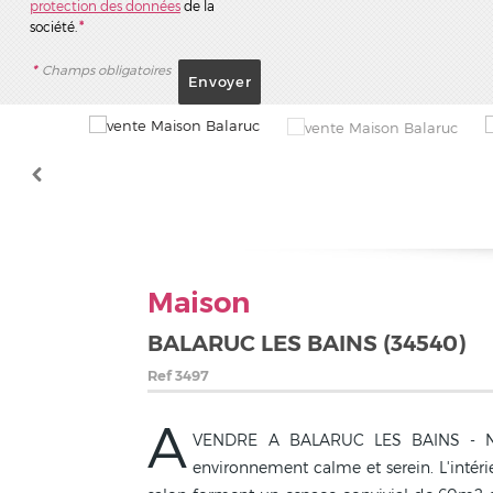
protection des données
de la
société.
*
*
Champs obligatoires
Maison
BALARUC LES BAINS (34540)
Ref
3497
A
VENDRE A BALARUC LES BAINS - Nous
environnement calme et serein. L'intéri