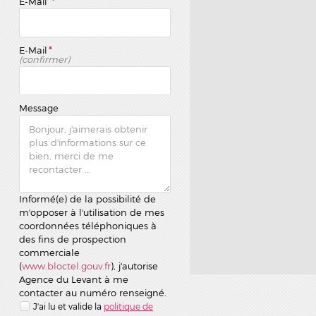
E-Mail
*
E-Mail
*
(confirmer)
Message
Informé(e) de la possibilité de
m'opposer à l'utilisation de mes
coordonnées téléphoniques à
des fins de prospection
commerciale
(
www.bloctel.gouv.fr
), j'autorise
Agence du Levant à me
contacter au numéro renseigné.
J'ai lu et valide la
politique de