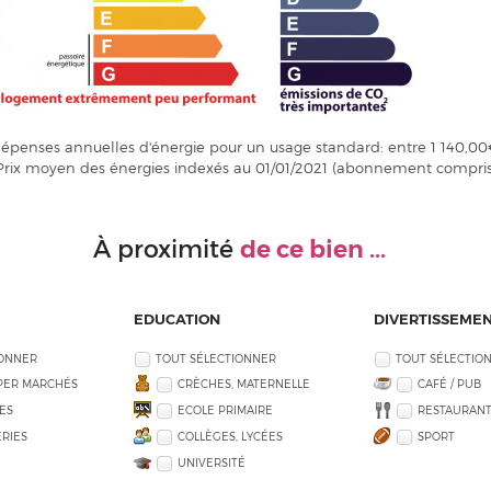
penses annuelles d'énergie pour un usage standard: entre 1 140,00
Prix moyen des énergies indexés au 01/01/2021 (abonnement compris
de ce bien ...
À proximité
EDUCATION
DIVERTISSEME
IONNER
TOUT SÉLECTIONNER
TOUT SÉLECTIO
PER MARCHÉS
CRÈCHES, MATERNELLE
CAFÉ / PUB
ES
ECOLE PRIMAIRE
RESTAURANT
RIES
COLLÈGES, LYCÉES
SPORT
UNIVERSITÉ