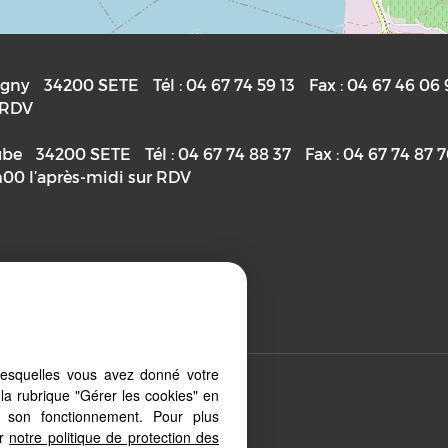
igny
34200
SETE
Tél :
04 67 74 59 13
Fax :
04 67 46 06 
r RDV
ube
34200
SETE
Tél :
04 67 74 88 37
Fax :
04 67 74 87 
h00 l’après-midi sur RDV
priétaire
lesquelles vous avez donné votre
la rubrique "Gérer les cookies" en
 depuis votre PC, votre tablette ou
à son fonctionnement. Pour plus
ment aux différents types
er
notre politique de protection des