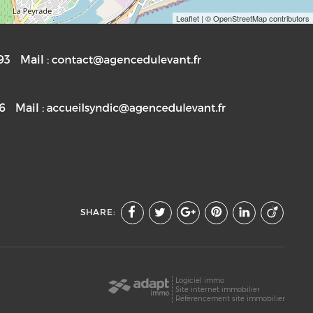
Leaflet
| © OpenStreetMap contributors
93
Mail :
76
Mail :
SHARE:
Logiciel immo
Site internet immobilier
Référencement site immobilier