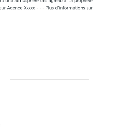
nt une atmosphère très agréable. La propriété
eur Agence Xxxxx - - - Plus d'informations sur