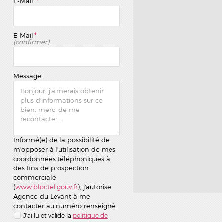
E-Mail
*
E-Mail
*
(confirmer)
Message
Informé(e) de la possibilité de
m'opposer à l'utilisation de mes
coordonnées téléphoniques à
des fins de prospection
commerciale
(
www.bloctel.gouv.fr
), j'autorise
Agence du Levant à me
contacter au numéro renseigné.
J'ai lu et valide la
politique de