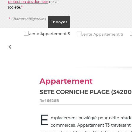
protection des données
de la
société.
*
*
Champs obligatoires
Appartement
SETE CORNICHE PLAGE (34200
Ref
6628B
E
mplacement privilégié pour cette réside
commerces. Appartement T3 traversant e