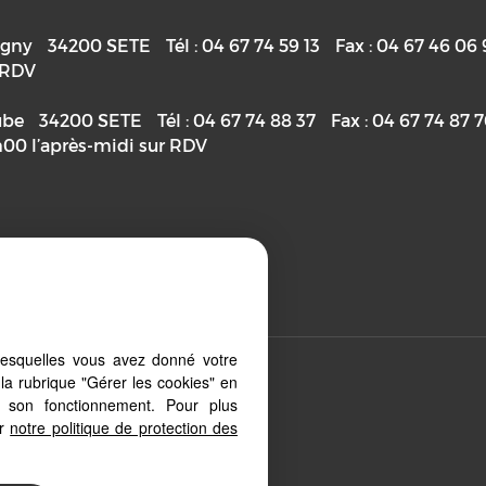
igny
34200
SETE
Tél :
04 67 74 59 13
Fax :
04 67 46 06 
r RDV
ube
34200
SETE
Tél :
04 67 74 88 37
Fax :
04 67 74 87 
h00 l’après-midi sur RDV
priétaire
lesquelles vous avez donné votre
la rubrique "Gérer les cookies" en
 depuis votre PC, votre tablette ou
à son fonctionnement. Pour plus
ment aux différents types
er
notre politique de protection des