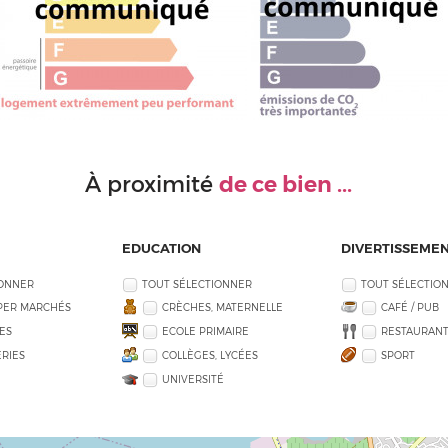
de ce bien ...
À proximité
EDUCATION
DIVERTISSEME
IONNER
TOUT SÉLECTIONNER
TOUT SÉLECTIO
PER MARCHÉS
CRÈCHES, MATERNELLE
CAFÉ / PUB
ES
ECOLE PRIMAIRE
RESTAURANT
RIES
COLLÈGES, LYCÉES
SPORT
UNIVERSITÉ