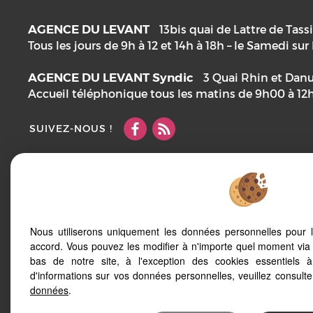
AGENCE DU LEVANT
13bis quai de Lattre de Tass
Tous les jours de 9h à 12 et 14h à 18h – le Samedi su
AGENCE DU LEVANT Syndic
3 Quai Rhin et Dan
Accueil téléphonique tous les matins de 9h00 à 12
SUIVEZ-NOUS !
Mentions Légales
Notre barème d'honoraires
Plan
Accès Pro
Nous utiliserons uniquement les données personnelles pour 
accord. Vous pouvez les modifier à n'importe quel moment via 
Afin de vous offrir un confort de lecture permanent,
bas de notre site, à l'exception des cookies essentiels 
votre smartphone, notre site s’adapte automatique
d'informations sur vos données personnelles, veuillez consult
d'écrans
données
.