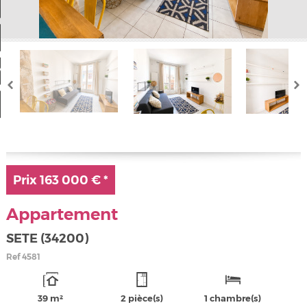
Nos offres
Mon compte
a sélection
0
Prix
163 000 €
*
Appartement
SETE (34200)
Ref
4581
39 m²
2 pièce(s)
1 chambre(s)