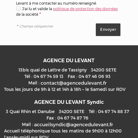
Levant à me contacter au numéro renseigné.
J'ai lu et valide la
politique de protection des données
de la société.
*
*
Champs obligatoires
AGENCE DU LEVANT
13bis quai de Lattre de Tassigny
34200
SETE
Tél :
04 67 74 59 13
Fax :
04 67 46 06 93
Mail :
Tous les jours de 9h à 12 et 14h à 18h – le Samedi sur RDV
AGENCE DU LEVANT Syndic
3 Quai Rhin et Danube
34200
SETE
Tél :
04 67 74 88 37
Fax :
04 67 74 87 76
Mail :
Accueil téléphonique tous les matins de 9h00 à 12h00
l’après-midi sur RDV