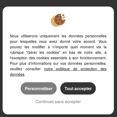
Logiciel de transaction
Création site immobilier
Référencement site immobilier
Nous utiliserons uniquement les données personnelles
pour lesquelles vous avez donné votre accord. Vous
pouvez les modifier à n'importe quel moment via la
rubrique "Gérer les cookies" en bas de notre site, à
l'exception des cookies essentiels à son fonctionnement.
Sete (34200)
Pour plus d'informations sur vos données personnelles,
Frontignan (34110)
veuillez consulter
notre politique de protection des
Bouzigues (34140)
données
.
Poussan (34560)
Montbazin (34560)
Personnaliser
Tout accepter
Villeveyrac (34560)
Meze (34140)
Continuer sans accepter
Balaruc Les Bains (34540)