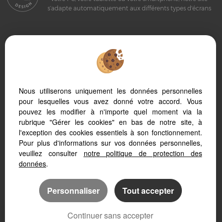
s’adapte automatiquement aux différents types d'écrans
Logiciel transaction
Site internet immobilier
Référencement immobilier
Nous utiliserons uniquement les données personnelles
pour lesquelles vous avez donné votre accord. Vous
pouvez les modifier à n'importe quel moment via la
rubrique "Gérer les cookies" en bas de notre site, à
l'exception des cookies essentiels à son fonctionnement.
Sete (34200)
Pour plus d'informations sur vos données personnelles,
Frontignan (34110)
veuillez consulter
notre politique de protection des
Bouzigues (34140)
données
.
Poussan (34560)
Villeveyrac (34560)
Personnaliser
Tout accepter
Meze (34140)
Balaruc Les Bains (34540)
Continuer sans accepter
Montbazin (34560)