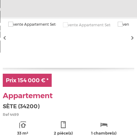
Nos offres
Mon compte
a sélection
0
Prix
154 000 €
*
Appartement
SÈTE (34200)
Ref
4499
33 m²
2 pièce(s)
1 chambre(s)