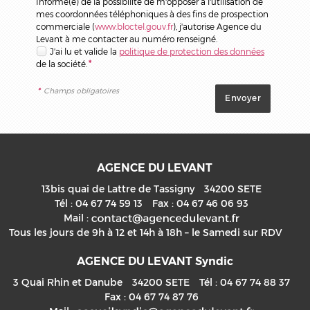
Informé(e) de la possibilité de m'opposer à l'utilisation de
mes coordonnées téléphoniques à des fins de prospection
commerciale (
www.bloctel.gouv.fr
), j'autorise Agence du
Levant à me contacter au numéro renseigné.
J'ai lu et valide la
politique de protection des données
de la société.
*
*
Champs obligatoires
AGENCE DU LEVANT
13bis quai de Lattre de Tassigny
34200
SETE
Tél :
04 67 74 59 13
Fax :
04 67 46 06 93
Mail :
Tous les jours de 9h à 12 et 14h à 18h – le Samedi sur RDV
AGENCE DU LEVANT Syndic
3 Quai Rhin et Danube
34200
SETE
Tél :
04 67 74 88 37
Fax :
04 67 74 87 76