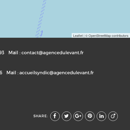
Leaflet
| © OpenStreetMap contributors
93
Mail :
76
Mail :
SHARE: