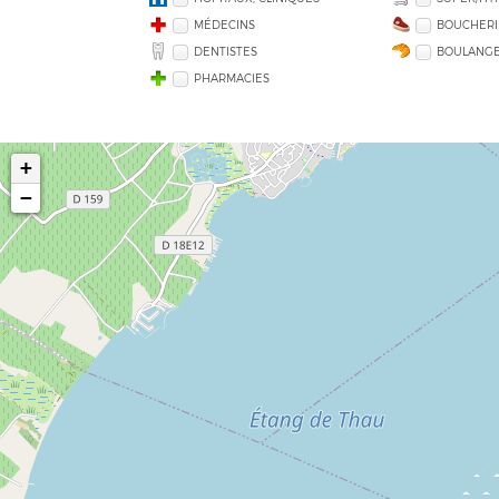
MÉDECINS
BOUCHERI
DENTISTES
BOULANGE
PHARMACIES
+
−