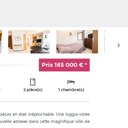
Prix
165 000 €
*
²
2 pièce(s)
1 chambre(s)
èces en état irréprochable. Une loggia vitrée
ouvelle adresse dans cette magnifique ville de