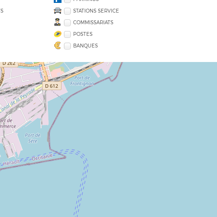
S
STATIONS SERVICE
COMMISSARIATS
POSTES
BANQUES