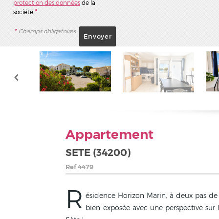
protection des données
de la
société.
*
*
Champs obligatoires
Appartement
SETE (34200)
Ref
4479
R
ésidence Horizon Marin, à deux pas de 
bien exposée avec une perspective sur l