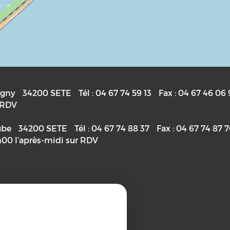
igny
34200
SETE
Tél :
04 67 74 59 13
Fax :
04 67 46 06 
r RDV
ube
34200
SETE
Tél :
04 67 74 88 37
Fax :
04 67 74 87 
h00 l’après-midi sur RDV
priétaire