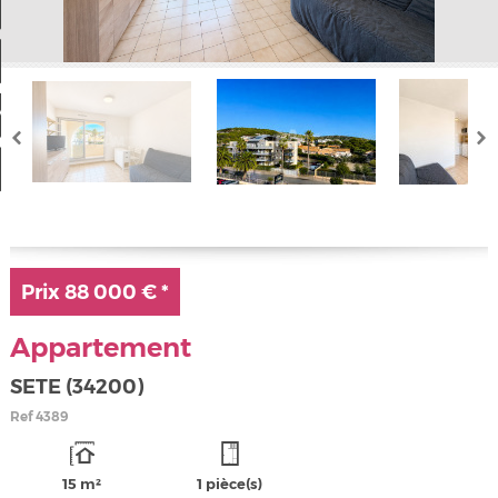
Nos offres
Mon compte
a sélection
0
Prix
88 000 €
*
Appartement
SETE (34200)
Ref
4389
15 m²
1 pièce(s)