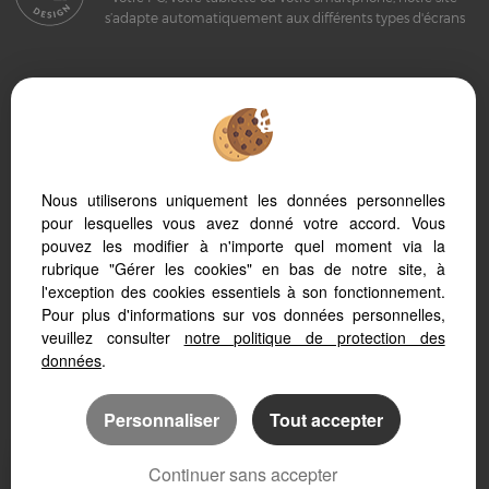
s’adapte automatiquement aux différents types d'écrans
Logiciel immobilier Adapt Immo
Création site immobilier
Référencement immobilier
Nous utiliserons uniquement les données personnelles
pour lesquelles vous avez donné votre accord. Vous
pouvez les modifier à n'importe quel moment via la
rubrique "Gérer les cookies" en bas de notre site, à
l'exception des cookies essentiels à son fonctionnement.
Sete (34200)
Pour plus d'informations sur vos données personnelles,
Frontignan (34110)
veuillez consulter
notre politique de protection des
Bouzigues (34140)
données
.
Poussan (34560)
Montbazin (34560)
Personnaliser
Tout accepter
Villeveyrac (34560)
Meze (34140)
Continuer sans accepter
Balaruc Les Bains (34540)