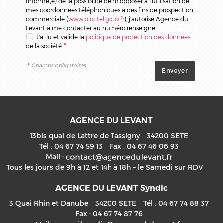
Informé(e) de la possibilité de m'opposer à l'utilisation de
mes coordonnées téléphoniques à des fins de prospection
commerciale (
www.bloctel.gouv.fr
), j'autorise Agence du
Levant à me contacter au numéro renseigné.
J'ai lu et valide la
politique de protection des données
de la société.
*
*
Champs obligatoires
AGENCE DU LEVANT
13bis quai de Lattre de Tassigny
34200
SETE
Tél :
04 67 74 59 13
Fax :
04 67 46 06 93
Mail :
Tous les jours de 9h à 12 et 14h à 18h – le Samedi sur RDV
AGENCE DU LEVANT Syndic
3 Quai Rhin et Danube
34200
SETE
Tél :
04 67 74 88 37
Fax :
04 67 74 87 76