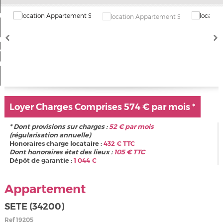
Nos offres
Mon compte
a sélection
0
Loyer Charges Comprises
574 € par mois
*
* Dont provisions sur charges :
52
€ par mois
(régularisation annuelle)
Honoraires charge locataire :
432
€ TTC
Dont honoraires état des lieux :
105
€ TTC
Dépôt de garantie :
1 044
€
Appartement
SETE (34200)
Ref
19205