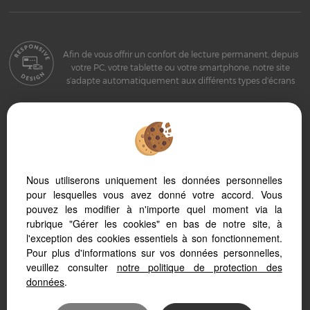
Afin de vous offrir un confort de lecture permanent, depuis
votre PC, votre tablette ou votre smartphone, notre site
s’adapte automatiquement aux différents types d'écrans
Logiciel transaction
Site internet immobilier
Référencement immobilier
Nous utiliserons uniquement les données personnelles
pour lesquelles vous avez donné votre accord. Vous
pouvez les modifier à n'importe quel moment via la
rubrique "Gérer les cookies" en bas de notre site, à
l'exception des cookies essentiels à son fonctionnement.
Pour plus d'informations sur vos données personnelles,
Sete (34200)
veuillez consulter
notre politique de protection des
Frontignan (34110)
données
.
Bouzigues (34140)